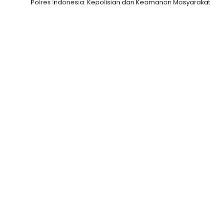
Polres Indonesia: Kepolisian dan Keamanan Masyarakat
Slot Depo 5K
Togel HK
Slot Deposit Pulsa
Togel hari ini
Slot Deposit 5000
Live Draw SDY
Togel Macau
Data SGP
Slot Qris