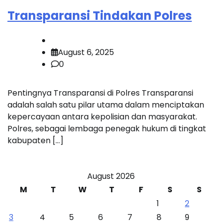
Transparansi Tindakan Polres
August 6, 2025
0
Pentingnya Transparansi di Polres Transparansi
adalah salah satu pilar utama dalam menciptakan
kepercayaan antara kepolisian dan masyarakat.
Polres, sebagai lembaga penegak hukum di tingkat
kabupaten […]
August 2026
M
T
W
T
F
S
S
1
2
3
4
5
6
7
8
9