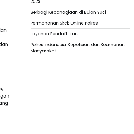
2023
Berbagi Kebahagiaan di Bulan Suci
Permohonan Skck Online Polres
dan
Layanan Pendaftaran
 dan
Polres Indonesia: Kepolisian dan Keamanan
Masyarakat
Slot Depo 5K
Togel HK
s,
Slot Deposit Pulsa
ngan
yang
Togel hari ini
Slot Deposit 5000