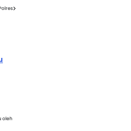
Live Draw SDY
Polres
Togel Macau
Data SGP
Slot Qris
u
Togel Macau
Slot Via Pulsa
Slot Gacor hari Ini
Slot Gacor Malam Ini
Slot Indosat
 oleh
Slot Pulsa