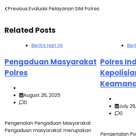
Post
Previous:
Evaluasi Pelayanan SIM Polres
navigation
Related Posts
Berita Hari Ini
Beri
Pengaduan Masyarakat
Polres In
Polres
Kepolisi
Keamana
August 26, 2025
0
July 29
0
Pengenalan Pengaduan Masyarakat
Pengaduan masyarakat merupakan
Pengenalan Pol