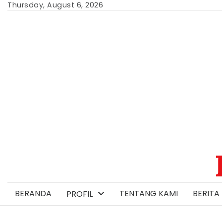
Skip
Thursday, August 6, 2026
to
content
BERANDA
TENTANG KAMI
BERITA 
PROFIL