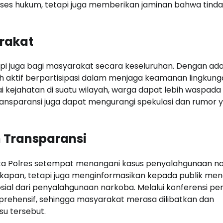
es hukum, tetapi juga memberikan jaminan bahwa tind
rakat
api juga bagi masyarakat secara keseluruhan. Dengan ad
ih aktif berpartisipasi dalam menjaga keamanan lingkung
 kejahatan di suatu wilayah, warga dapat lebih waspada
ransparansi juga dapat mengurangi spekulasi dan rumor 
 Transparansi
ika Polres setempat menangani kasus penyalahgunaan n
ngkapan, tetapi juga menginformasikan kepada publik me
ial dari penyalahgunaan narkoba. Melalui konferensi pe
prehensif, sehingga masyarakat merasa dilibatkan dan
u tersebut.