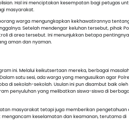
isian. Hal ini menciptakan kesempatan bagi petugas un
gi masyarakat.
, seorang warga mengungkapkan kekhawatirannya tentan
nggalnya. Setelah mendengar keluhan tersebut, pihak Po
li di area tersebut. Ini menunjukkan betapa pentingnya
yang aman dan nyaman.
gram ini. Melalui keikutsertaan mereka, berbagai masala
a. Dalam satu sesi, ada warga yang mengusulkan agar Polr
a di sekolah-sekolah. Usulan ini pun disambut baik oleh
am penyuluhan yang melibatkan siswa-siswa di berbaga
batan masyarakat tetapi juga memberikan pengetahuan
pat mengancam keselamatan dan keamanan, terutama di