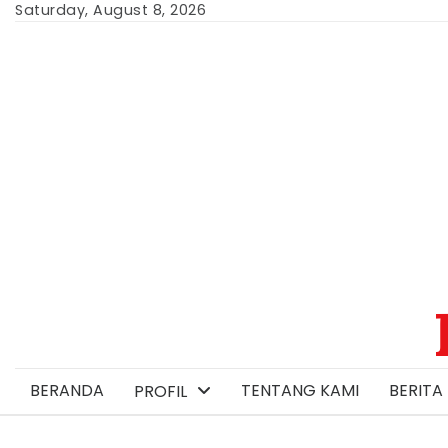
Skip
Saturday, August 8, 2026
to
content
BERANDA
TENTANG KAMI
BERITA 
PROFIL