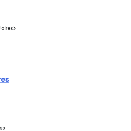
Live Draw SDY
Togel Macau
Polres
Data SGP
Slot Qris
Togel Macau
Slot Via Pulsa
res
Slot Gacor hari Ini
Slot Gacor Malam Ini
Slot Indosat
res
Slot Pulsa