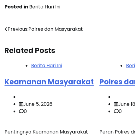
Posted in
Berita Hari Ini
Post
Previous:
Polres dan Masyarakat
navigation
Related Posts
Berita Hari Ini
Beri
Keamanan Masyarakat
Polres d
June 5, 2026
June 18
0
0
Pentingnya Keamanan Masyarakat
Peran Polres 