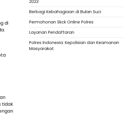
2023
Berbagi Kebahagiaan di Bulan Suci
Permohonan Skck Online Polres
g di
da.
Layanan Pendaftaran
Polres Indonesia: Kepolisian dan Keamanan
Masyarakat
pta
Slot Depo 5K
Togel HK
Slot Deposit Pulsa
gan
 tidak
Togel hari ini
Dengan
Slot Deposit 5000