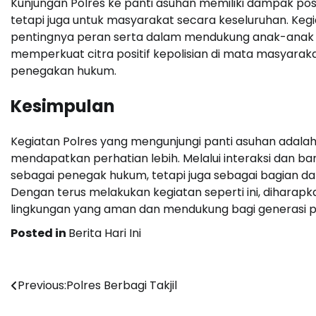
Kunjungan Polres ke panti asuhan memiliki dampak posit
tetapi juga untuk masyarakat secara keseluruhan. Ke
pentingnya peran serta dalam mendukung anak-anak yan
memperkuat citra positif kepolisian di mata masyarak
penegakan hukum.
Kesimpulan
Kegiatan Polres yang mengunjungi panti asuhan adalah 
mendapatkan perhatian lebih. Melalui interaksi dan ba
sebagai penegak hukum, tetapi juga sebagai bagian d
Dengan terus melakukan kegiatan seperti ini, dihara
lingkungan yang aman dan mendukung bagi generasi p
Posted in
Berita Hari Ini
Post
Previous:
Polres Berbagi Takjil
navigation