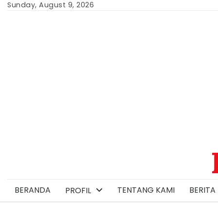
Skip
Sunday, August 9, 2026
to
content
BERANDA
TENTANG KAMI
BERITA 
PROFIL