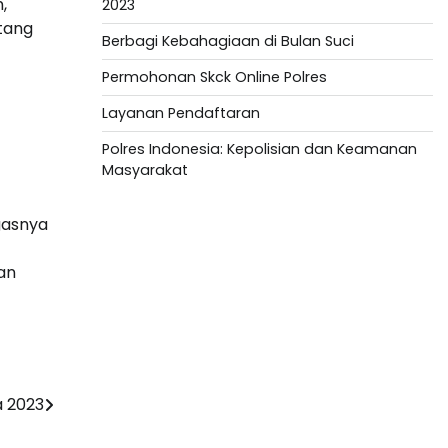
,
2023
tang
Berbagi Kebahagiaan di Bulan Suci
Permohonan Skck Online Polres
Layanan Pendaftaran
Polres Indonesia: Kepolisian dan Keamanan
Masyarakat
Slot Depo 5K
gasnya
Togel HK
an
Slot Deposit Pulsa
Togel hari ini
a 2023
Slot Deposit 5000