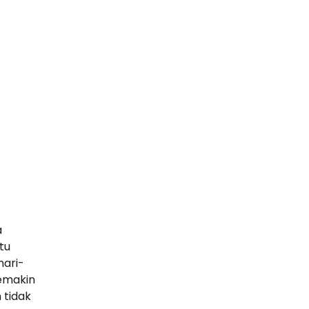
Live Draw SDY
Togel Macau
Data SGP
Slot Qris
Togel Macau
Slot Via Pulsa
Slot Gacor hari Ini
a
Slot Gacor Malam Ini
tu
hari-
Slot Indosat
emakin
 tidak
Slot Pulsa