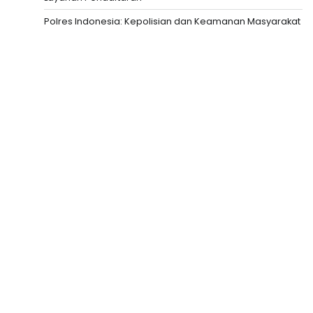
Polres Indonesia: Kepolisian dan Keamanan Masyarakat
Slot Depo 5K
Togel HK
Slot Deposit Pulsa
Togel hari ini
Slot Deposit 5000
Live Draw SDY
Togel Macau
Data SGP