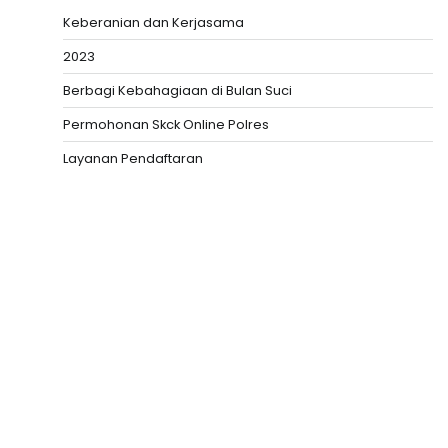
Keberanian dan Kerjasama
2023
Berbagi Kebahagiaan di Bulan Suci
Permohonan Skck Online Polres
Layanan Pendaftaran
Slot Depo 5K
Togel HK
Slot Deposit Pulsa
Togel hari ini
Slot Deposit 5000