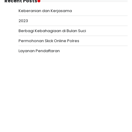
Recent Posts
Keberanian dan Kerjasama
2023
Berbagi Kebahagiaan di Bulan Suci
Permohonan Skck Online Polres
Layanan Pendaftaran
Slot Depo 5K
Togel HK
Slot Deposit Pulsa
Togel hari ini
Slot Deposit 5000