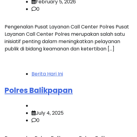
February 5, 2026
0
Pengenalan Pusat Layanan Call Center Polres Pusat
Layanan Call Center Polres merupakan salah satu
inisiatif penting dalam meningkatkan pelayanan
publik di bidang keamanan dan ketertiban […]
Berita Hari Ini
Polres Balikpapan
July 4, 2025
0