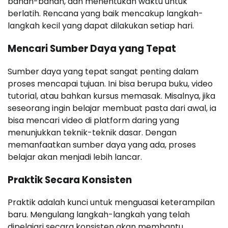
bahan-bahan, dan menentukan waktu untuk
berlatih. Rencana yang baik mencakup langkah-
langkah kecil yang dapat dilakukan setiap hari.
Mencari Sumber Daya yang Tepat
Sumber daya yang tepat sangat penting dalam
proses mencapai tujuan. Ini bisa berupa buku, video
tutorial, atau bahkan kursus memasak. Misalnya, jika
seseorang ingin belajar membuat pasta dari awal, ia
bisa mencari video di platform daring yang
menunjukkan teknik-teknik dasar. Dengan
memanfaatkan sumber daya yang ada, proses
belajar akan menjadi lebih lancar.
Praktik Secara Konsisten
Praktik adalah kunci untuk menguasai keterampilan
baru. Mengulang langkah-langkah yang telah
dipelajari secara konsisten akan membantu