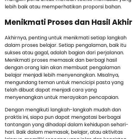
lebih baik atau memperhatikan proporsi bahan.
Menikmati Proses dan Hasil Akhir
Akhirnya, penting untuk menikmati setiap langkah
dalam proses belajar. Setiap pengalaman, baik itu
sukses atau gagal, adalah bagian dari perjalanan.
Menikmati proses memasak dan berbagi hasil
dengan orang lain akan membuat pengalaman
belajar menjadi lebih menyenangkan. Misalnya,
mengundang teman untuk mencicipi pasta yang
telah dibuat dapat menjadi cara yang
menyenangkan untuk merayakan pencapaian.
Dengan mengikuti langkah-langkah mudah dan
praktis ini, siapa pun dapat mengatasi berbagai
tantangan yang dihadapi dalam kehidupan sehari-
hari. Baik dalam memasak, belajar, atau aktivitas