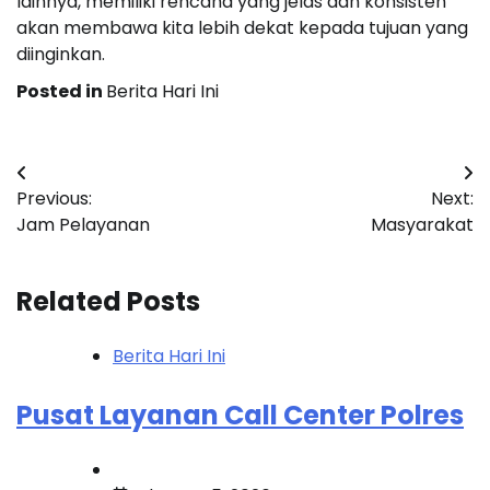
lainnya, memiliki rencana yang jelas dan konsisten
akan membawa kita lebih dekat kepada tujuan yang
diinginkan.
Posted in
Berita Hari Ini
Post
Previous:
Next:
navigation
Jam Pelayanan
Masyarakat
Related Posts
Berita Hari Ini
Pusat Layanan Call Center Polres