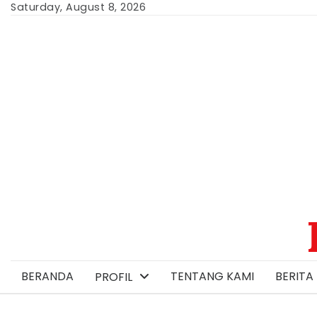
Skip
Saturday, August 8, 2026
to
content
BERANDA
TENTANG KAMI
BERITA 
PROFIL