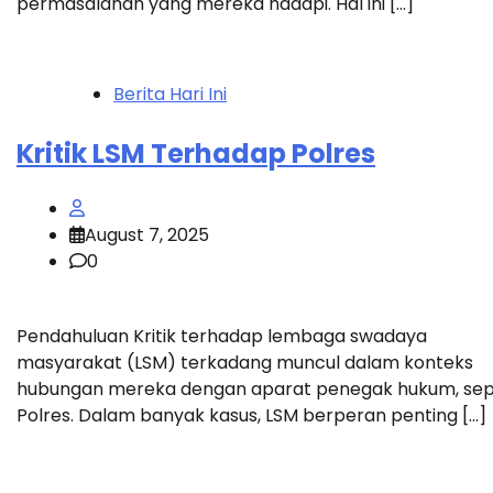
permasalahan yang mereka hadapi. Hal ini […]
Berita Hari Ini
Kritik LSM Terhadap Polres
August 7, 2025
0
Pendahuluan Kritik terhadap lembaga swadaya
masyarakat (LSM) terkadang muncul dalam konteks
hubungan mereka dengan aparat penegak hukum, sep
Polres. Dalam banyak kasus, LSM berperan penting […]