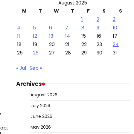
August 2025
M
T
W
T
F
S
S
1
2
3
4
5
6
7
8
9
10
11
12
13
14
15
16
17
18
19
20
21
22
23
24
25
26
27
28
29
30
31
« Jul
Sep »
Archives
August 2026
July 2026
p
June 2026
May 2026
api,