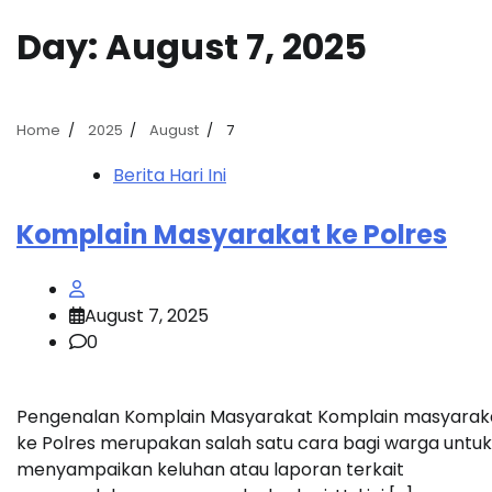
Day:
August 7, 2025
Home
2025
August
7
Berita Hari Ini
Komplain Masyarakat ke Polres
August 7, 2025
0
Pengenalan Komplain Masyarakat Komplain masyarak
ke Polres merupakan salah satu cara bagi warga untuk
menyampaikan keluhan atau laporan terkait